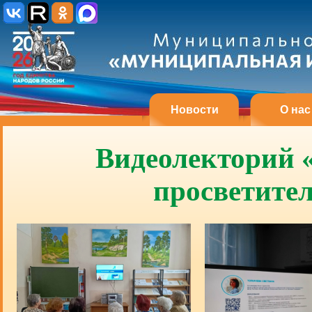
Новости
О нас
Видеолекторий «
просветите