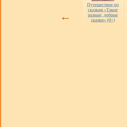
Оценка работы
«Пушкинская
Путешествие по
библиотек
карта» в городских
сказкам «Такие
←
библиотеках
разные, добрые
сказки» (0+)