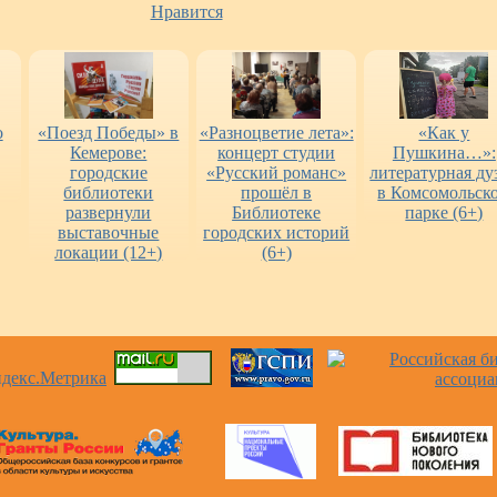
Нравится
о
«Поезд Победы» в
«Разноцветие лета»:
«Как у
Кемерове:
концерт студии
Пушкина…»:
городские
«Русский романс»
литературная ду
библиотеки
прошёл в
в Комсомольск
развернули
Библиотеке
парке (6+)
выставочные
городских историй
локации (12+)
(6+)