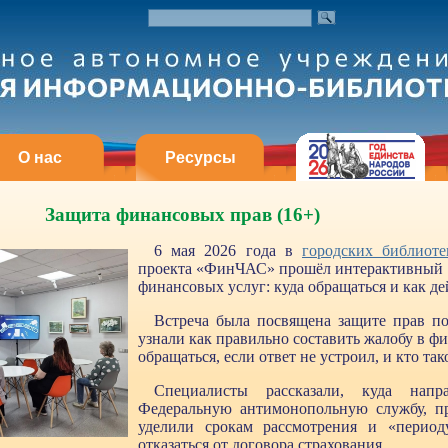
О нас
Ресурсы
Защита финансовых прав (16+)
6 мая 2026 года в
городских библиоте
проекта «ФинЧАС» прошёл интерактивный в
финансовых услуг: куда обращаться и как де
Встреча была посвящена защите прав по
узнали как правильно составить жалобу в ф
обращаться, если ответ не устроил, и кто 
Специалисты рассказали, куда напра
Федеральную антимонопольную службу, пр
уделили срокам рассмотрения и «период
отказаться от договора страхования.