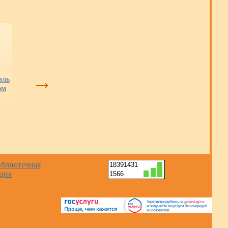
Тайны Сибирского
«Взлётная полоса»
Книжные нови
квартала:
взята: кемеровский
→
эль
бесплатные
клуб стал
ом
экскурсии в места,
победителем
куда закрыт вход
регионального
для туристов
конкурса (12+)
18391431
1566