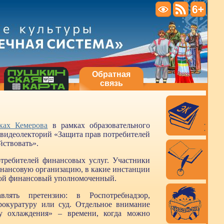
Обратная
связь
ках Кемерова
в рамках образовательного
идеолекторий «Защита прав потребителей
йствовать».
требителей финансовых услуг. Участники
инансовую организацию, в какие инстанции
такой финансовый уполномоченный.
влять претензию: в Роспотребнадзор,
окуратуру или суд. Отдельное внимание
у охлаждения» – времени, когда можно