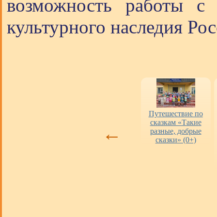
возможность работы с 
культурного наследия Рос
Оценка работы
«Пушкинская
Путешествие по
библиотек
карта» в городских
сказкам «Такие
←
библиотеках
разные, добрые
сказки» (0+)