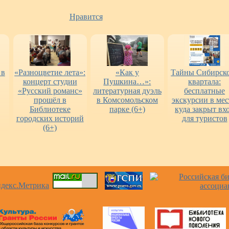
Нравится
 в
«Разноцветие лета»:
«Как у
Тайны Сибирск
концерт студии
Пушкина…»:
квартала:
«Русский романс»
литературная дуэль
бесплатные
прошёл в
в Комсомольском
экскурсии в мес
Библиотеке
парке (6+)
куда закрыт вх
городских историй
для туристов
(6+)