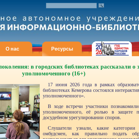
О нас
Ресурсы
околения: в городских библиотеках рассказали о 
уполномоченного (16+)
17 июня 2026 года в рамках образова
библиотеках Кемерова состоялся интеракт
уполномоченного».
В ходе встречи участники познакомили
уполномоченного, её ролью в защите п
досудебном урегулировании споров.
Слушатели узнали, какие категории 
омбудсмен, как правильно подать о