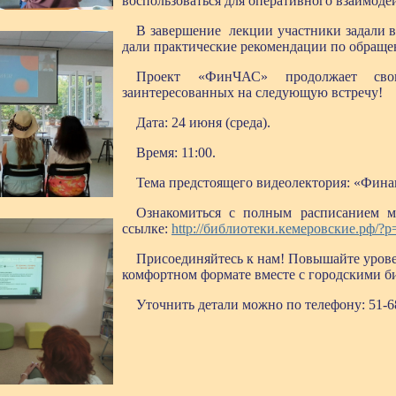
воспользоваться для оперативного взаимоде
В завершение лекции участники задали в
дали практические рекомендации по обращ
Проект «ФинЧАС» продолжает св
заинтересованных на следующую встречу!
Дата: 24 июня (среда).
Время: 11:00.
Тема предстоящего видеолектория: «Финан
Ознакомиться с полным расписанием м
ссылке:
http://библиотеки.кемеровские.рф/?p
Присоединяйтесь к нам! Повышайте урове
комфортном формате вместе с городскими б
Уточнить детали можно по телефону: 51-6