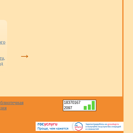
ого
«Взлётная полоса»
Книжные новинки
Книжная выста
взята: кемеровский
«Россия: скво
→
клуб стал
века вместе
та,
победителем
открылась в дет
од
регионального
библиотеке
конкурса (12+)
«Сибирячок» (
18370167
2097