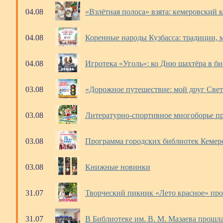
04.08
«Взлётная полоса» взята: кемеровский 
04.08
Коренные народы Кузбасса: традиции, 
04.08
Игротека «Уголь»: ко Дню шахтёра в б
03.08
«Дорожное путешествие: мой друг Свет
03.08
Литературно-спортивное многоборье пр
03.08
Программа городских библиотек Кемер
03.08
Книжные новинки
31.07
Творческий пикник «Лето красное» про
31.07
В Библиотеке им. В. М. Мазаева прошла