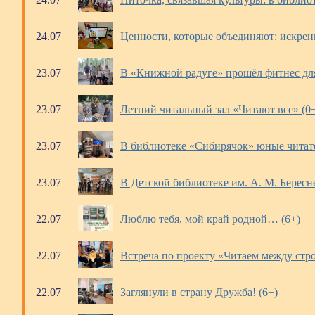
24.07
Ценности, которые объединяют: искренн
23.07
В «Книжной радуге» прошёл фитнес для
23.07
Летний читальный зал «Читают все» (0
23.07
В библиотеке «Сибирячок» юные читате
23.07
В Детской библиотеке им. А. М. Берес
22.07
Люблю тебя, мой край родной… (6+)
22.07
Встреча по проекту «Читаем между стр
22.07
Заглянули в страну Дружба! (6+)