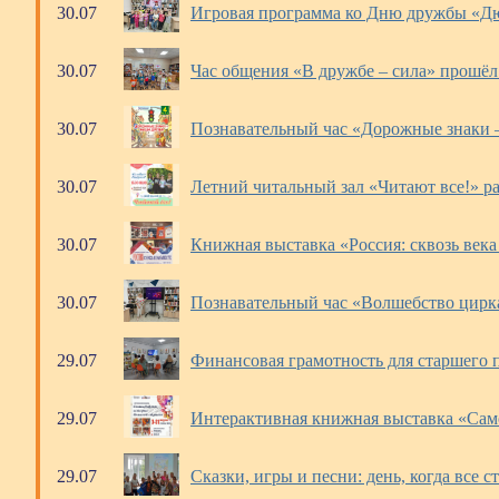
30.07
Игровая программа ко Дню дружбы «Дю
30.07
Час общения «В дружбе – сила» прошёл 
30.07
Познавательный час «Дорожные знаки –
30.07
Летний читальный зал «Читают все!» ра
30.07
Книжная выставка «Россия: сквозь века
30.07
Познавательный час «Волшебство цирка
29.07
Финансовая грамотность для старшего 
29.07
Интерактивная книжная выставка «Сам
29.07
Сказки, игры и песни: день, когда все с