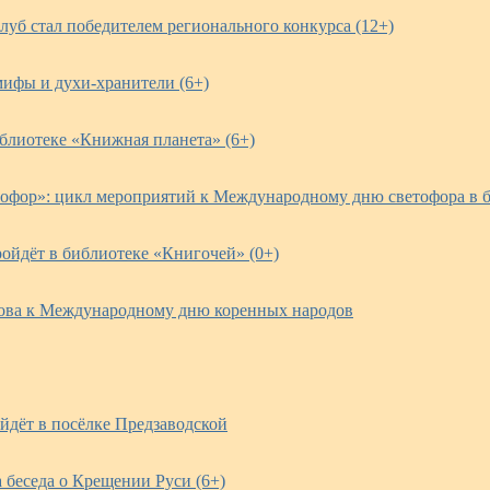
клуб стал победителем регионального конкурса (12+)
мифы и духи-хранители (6+)
иблиотеке «Книжная планета» (6+)
офор»: цикл мероприятий к Международному дню светофора в б
ойдёт в библиотеке «Книгочей» (0+)
ова к Международному дню коренных народов
йдёт в посёлке Предзаводской
 беседа о Крещении Руси (6+)