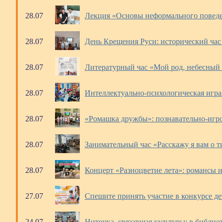
28.07
Лекция «Основы неформального поведен
28.07
День Крещения Руси: исторический час 
28.07
Литературный час «Мой род, небесный и
28.07
Интеллектуально-психологическая игра
28.07
«Ромашка дружбы»: познавательно-игров
28.07
Занимательный час «Расскажу я вам о 
28.07
Концерт «Разноцветие лета»: романсы 
27.07
Спешите принять участие в конкурсе д
24.07
Ниточка, связавшая культуры: в библиот