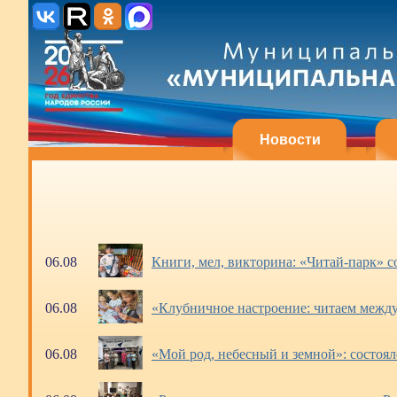
Новости
06.08
Книги, мел, викторина: «Читай-парк» со
06.08
«Клубничное настроение: читаем между
06.08
«Мой род, небесный и земной»: состоял