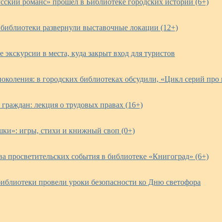
усский романс» прошёл в Библиотеке городских историй (6+)
 библиотеки развернули выставочные локации (12+)
 экскурсии в места, куда закрыт вход для туристов
поколения: в городских библиотеках обсудили, «Цикл серий п
граждан: лекция о трудовых правах (16+)
шки»: игры, стихи и книжный своп (0+)
ва просветительских события в библиотеке «Книгоград» (6+)
библиотеки провели уроки безопасности ко Дню светофора