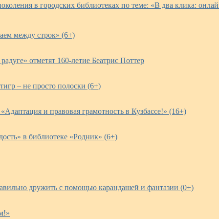
околения в городских библиотеках по теме: «В два клика: онла
аем между строк» (6+)
радуге» отметят 160-летие Беатрис Поттер
тигр – не просто полоски (6+)
«Адаптация и правовая грамотность в Кузбассе!» (16+)
дость» в библиотеке «Родник» (6+)
равильно дружить с помощью карандашей и фантазии (0+)
м!»