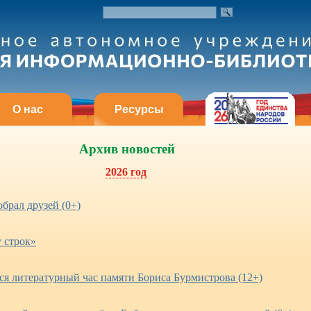
О нас
Ресурсы
Архив новостей
2026 год
брал друзей (0+)
 строк»
ся литературный час памяти Бориса Бурмистрова (12+)