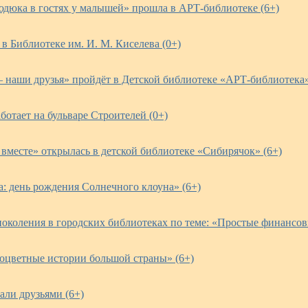
дюка в гостях у малышей» прошла в АРТ-библиотеке (6+)
в Библиотеке им. И. М. Киселева (0+)
 наши друзья» пройдёт в Детской библиотеке «АРТ-библиотека»
ботает на бульваре Строителей (0+)
 вместе» открылась в детской библиотеке «Сибирячок» (6+)
: день рождения Солнечного клоуна» (6+)
поколения в городских библиотеках по теме: «Простые финансов
оцветные истории большой страны» (6+)
тали друзьями (6+)