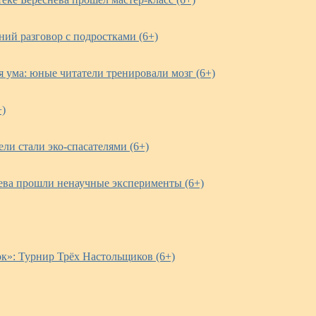
ий разговор с подростками (6+)
 ума: юные читатели тренировали мозг (6+)
+)
ли стали эко-спасателями (6+)
нева прошли ненаучные эксперименты (6+)
ок»: Турнир Трёх Настольщиков (6+)