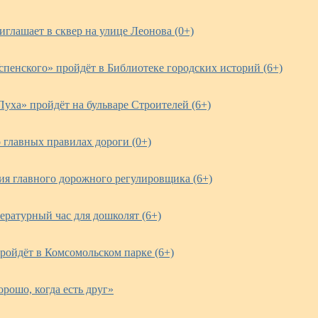
глашает в сквер на улице Леонова (0+)
спенского» пройдёт в Библиотеке городских историй (6+)
уха» пройдёт на бульваре Строителей (6+)
 главных правилах дороги (0+)
ия главного дорожного регулировщика (6+)
ературный час для дошколят (6+)
ройдёт в Комсомольском парке (6+)
рошо, когда есть друг»