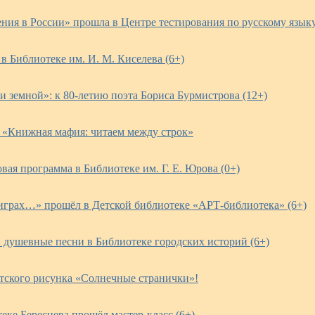
ия в России» прошла в Центре тестирования по русскому языку
в Библиотеке им. И. М. Киселева (6+)
 земной»: к 80-летию поэта Бориса Бурмистрова (12+)
 «Книжная мафия: читаем между строк»
ая программа в Библиотеке им. Г. Е. Юрова (0+)
тиграх…» прошёл в Детской библиотеке «АРТ-библиотека» (6+)
и душевные песни в Библиотеке городских историй (6+)
етского рисунка «Солнечные странички»!
еке Береснева прошёл мастер-класс (6+)