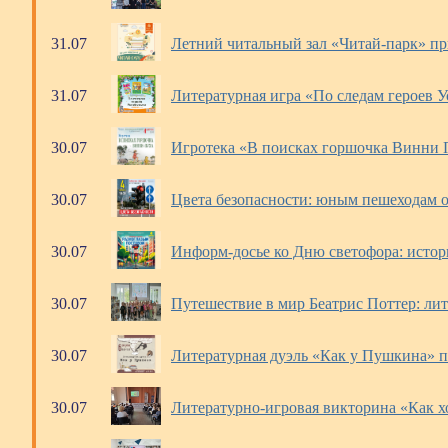
31.07
Летний читальный зал «Читай-парк» при
31.07
Литературная игра «По следам героев У
30.07
Игротека «В поисках горшочка Винни П
30.07
Цвета безопасности: юным пешеходам о
30.07
Информ-досье ко Дню светофора: истор
30.07
Путешествие в мир Беатрис Поттер: лит
30.07
Литературная дуэль «Как у Пушкина» п
30.07
Литературно-игровая викторина «Как хо