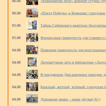
06.08
«Разноцветие лета»: концерт студии «Р
06.08
«Поезд Победы» в Кемерове: городские
05.08
Тайны Сибирского квартала: бесплатные
05.08
Финансовая грамотность для старшего 
04.08
Правовая грамотность для иностранных 
04.08
Литературное лето в библиотеке «Ладу
04.08
В преддверии Дня коренных народов: д
04.08
Красный, жёлтый, зелёный: городские 
04.08
Дорожные знаки – наши друзья! (6+)