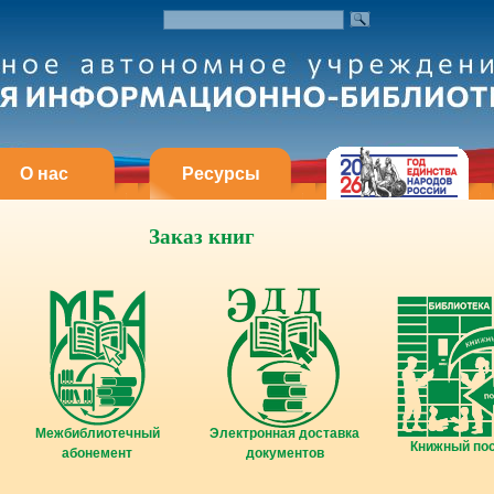
О нас
Ресурсы
Заказ книг
Межбиблиотечный
Электронная доставка
Книжный по
абонемент
документов