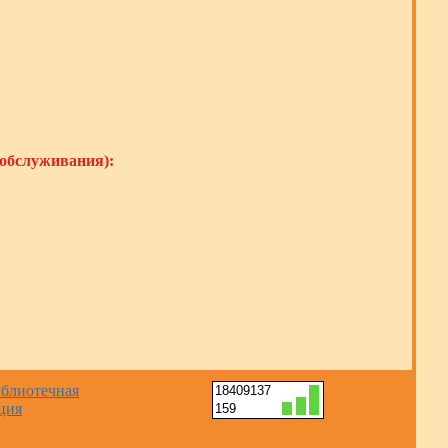
 обслуживания):
18409137
159